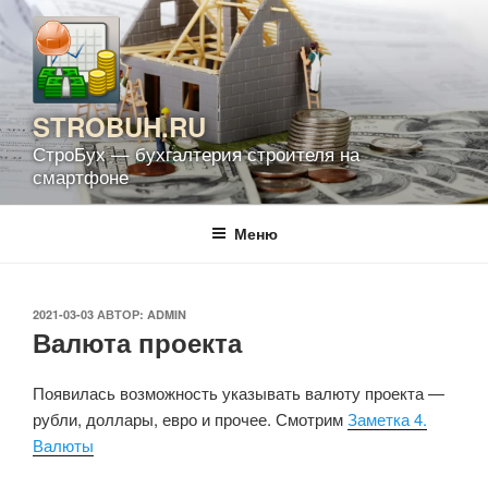
Перейти
к
содержимому
STROBUH.RU
СтроБух — бухгалтерия строителя на
смартфоне
Меню
ОПУБЛИКОВАНО
2021-03-03
АВТОР:
ADMIN
Валюта проекта
Появилась возможность указывать валюту проекта —
рубли, доллары, евро и прочее. Смотрим
Заметка 4.
Валюты