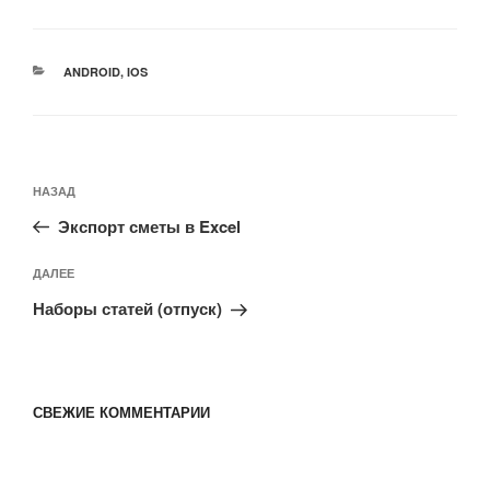
РУБРИКИ
ANDROID
,
IOS
Навигация
Предыдущая
НАЗАД
по
запись:
записям
Экспорт сметы в Excel
Следующая
ДАЛЕЕ
запись
Наборы статей (отпуск)
СВЕЖИЕ КОММЕНТАРИИ