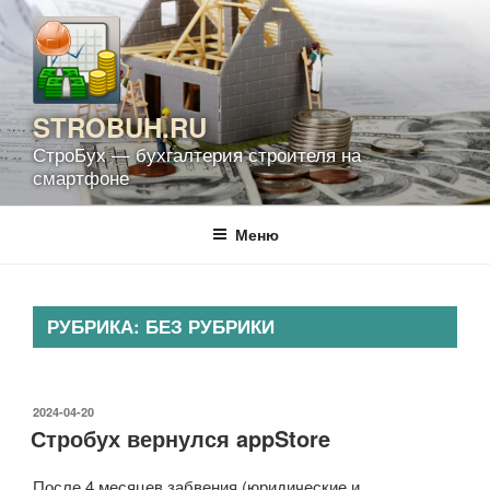
Перейти
к
содержимому
STROBUH.RU
СтроБух — бухгалтерия строителя на
смартфоне
Меню
РУБРИКА:
БЕЗ РУБРИКИ
ОПУБЛИКОВАНО
2024-04-20
Стробух вернулся appStore
После 4 месяцев забвения (юридические и